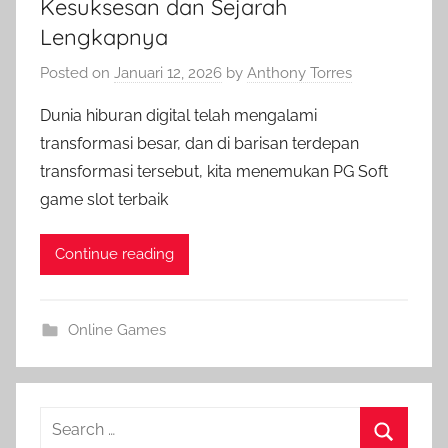
Kesuksesan dan Sejarah
Lengkapnya
Posted on
Januari 12, 2026
by
Anthony Torres
Dunia hiburan digital telah mengalami
transformasi besar, dan di barisan terdepan
transformasi tersebut, kita menemukan PG Soft
game slot terbaik
Continue reading
Online Games
Search
for: